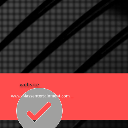
website
Massentertainment.com
www.
_