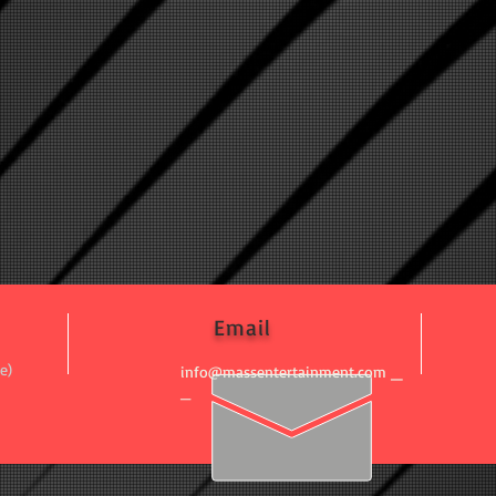
Email
e)
_
info@massentertainment.com
_