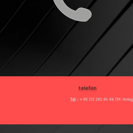
telefon
Tel
.: +90 212 282 84 86 (TK-Anlag